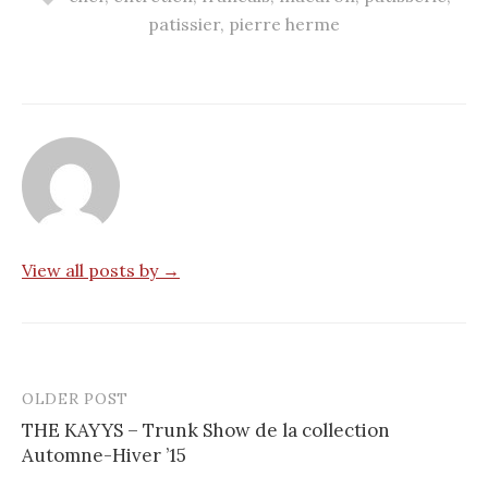
patissier
,
pierre herme
View all posts by →
OLDER POST
THE KAYYS – Trunk Show de la collection
Automne-Hiver ’15
P