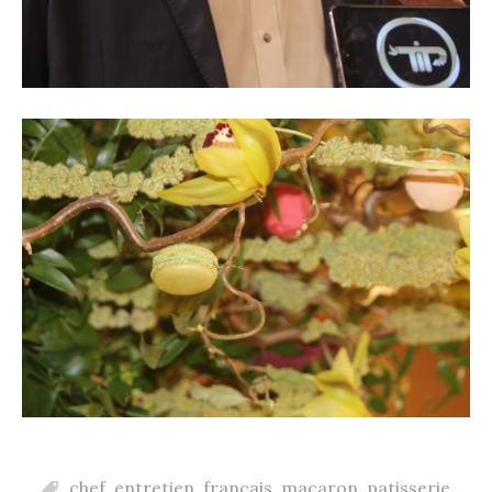
chef
,
entretien
,
francais
,
macaron
,
patisserie
,