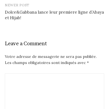
o
NEWER POST
s
Dolce&Gabbana lance leur premiere ligne d’Abaya
et Hijab!
t
n
a
Leave a Comment
v
i
Votre adresse de messagerie ne sera pas publiée.
g
Les champs obligatoires sont indiqués avec
*
a
t
i
o
n