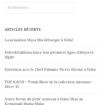
R
e
c
h
e
ARTICLES RÉCENTS
r
c
La sensation Maya Mia débarque à Doha!
h
e
r
Dolce&Gabbana lance leur premiere ligne d’Abaya et
Hijab!
:
Entretien avec le Chef Pâtissier Pierre Hermé à Doha
THE KAYYS – Trunk Show de la collection Automne-
Hiver ’15
Notre Revue du ‘petit’ nouveau à Doha: Iftar au
Kempinski Marsa Malaz