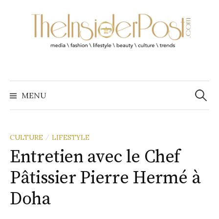
A
l
l
e
r
a
R
u
e
MENU
c
c
h
o
e
r
n
c
h
CULTURE
LIFESTYLE
t
/
e
r
Entretien avec le Chef
e
n
:
Pâtissier Pierre Hermé à
u
Doha