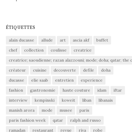
ÉTIQUETTES
alain ducasse
allude
art
ascia akf
buffet
chef
collection
coulisse
creatrice
creatrice; saoudienne; razan alazzouni; mode; doha; qatar; the c
créateur
cuisine
decouverte
defile
doha
ducasse
elie saab
entretien
experience
fashion
gastronomie
haute couture
idam
iftar
interview
kempinski
koweit
liban
libanais
manish arora
mode
musee
paris
paris fashion week
qatar
ralph and russo
ramadan
restaurant
revue
riva
robe