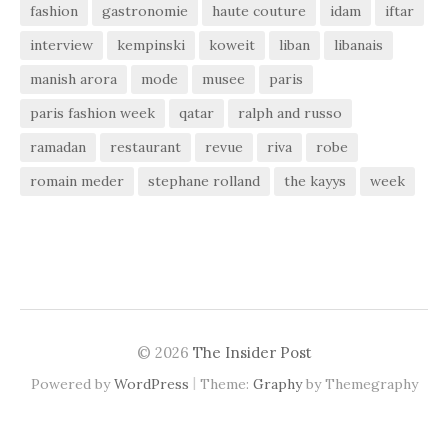
fashion
gastronomie
haute couture
idam
iftar
interview
kempinski
koweit
liban
libanais
manish arora
mode
musee
paris
paris fashion week
qatar
ralph and russo
ramadan
restaurant
revue
riva
robe
romain meder
stephane rolland
the kayys
week
© 2026
The Insider Post
|
Powered by
WordPress
Theme:
Graphy
by Themegraphy