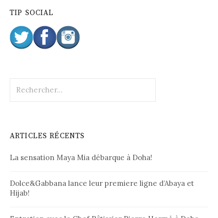
TIP SOCIAL
R
e
c
h
e
ARTICLES RÉCENTS
r
c
La sensation Maya Mia débarque à Doha!
h
e
r
Dolce&Gabbana lance leur premiere ligne d’Abaya et
Hijab!
: