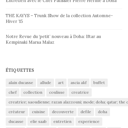
Entretien avec le Chef Pâtissier Pierre Hermé à Doha
THE KAYYS – Trunk Show de la collection Automne-
Hiver ’15
Notre Revue du ‘petit’ nouveau à Doha: Iftar au
Kempinski Marsa Malaz
ÉTIQUETTES
alain ducasse
allude
art
ascia akf
buffet
chef
collection
coulisse
creatrice
creatrice; saoudienne; razan alazzouni; mode; doha; qatar; the c
créateur
cuisine
decouverte
defile
doha
ducasse
elie saab
entretien
experience