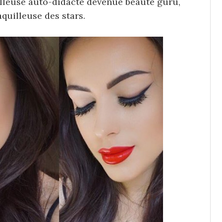
illeuse auto-didacte devenue beauté guru,
uilleuse des stars.