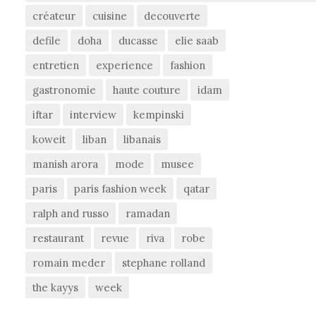
créateur
cuisine
decouverte
defile
doha
ducasse
elie saab
entretien
experience
fashion
gastronomie
haute couture
idam
iftar
interview
kempinski
koweit
liban
libanais
manish arora
mode
musee
paris
paris fashion week
qatar
ralph and russo
ramadan
restaurant
revue
riva
robe
romain meder
stephane rolland
the kayys
week