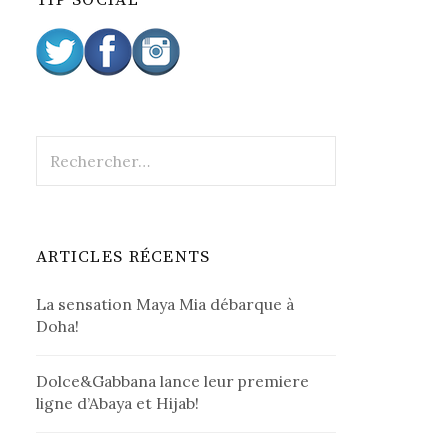
TIP SOCIAL
r
:
R
e
c
h
e
ARTICLES RÉCENTS
r
c
La sensation Maya Mia débarque à
h
Doha!
e
r
Dolce&Gabbana lance leur premiere
:
ligne d’Abaya et Hijab!