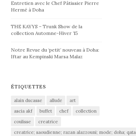
Entretien avec le Chef Pâtissier Pierre
Hermé à Doha
THE KAYYS – Trunk Show de la
collection Automne-Hiver ’15
Notre Revue du ‘petit’ nouveau à Doha:
Iftar au Kempinski Marsa Malaz
ÉTIQUETTES
alain ducasse
allude
art
ascia akf
buffet
chef
collection
coulisse
creatrice
creatrice; saoudienne; razan alazzouni; mode; doha; qatar