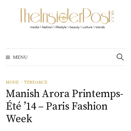
A
l
l
e
r
a
R
u
e
MENU
c
c
h
o
e
r
n
c
h
MODE
TENDANCE
t
/
e
r
Manish Arora Printemps-
e
n
:
Été ’14 – Paris Fashion
u
Week