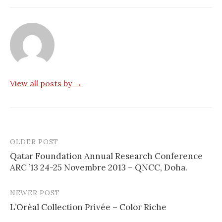
View all posts by →
OLDER POST
Qatar Foundation Annual Research Conference
ARC ’13 24-25 Novembre 2013 – QNCC, Doha.
P
o
NEWER POST
s
L’Oréal Collection Privée – Color Riche