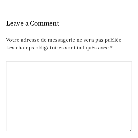
t
n
a
Leave a Comment
v
Votre adresse de messagerie ne sera pas publiée.
i
Les champs obligatoires sont indiqués avec
*
g
a
t
i
o
n