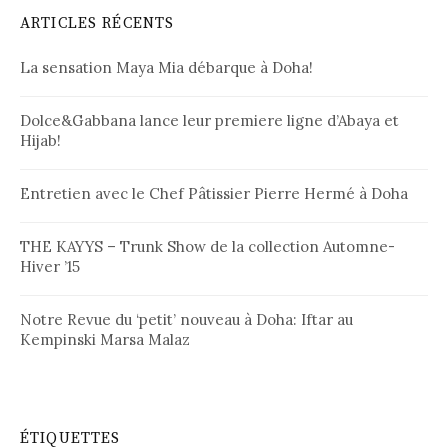
e
ARTICLES RÉCENTS
r
c
La sensation Maya Mia débarque à Doha!
h
e
r
Dolce&Gabbana lance leur premiere ligne d’Abaya et
Hijab!
:
Entretien avec le Chef Pâtissier Pierre Hermé à Doha
THE KAYYS – Trunk Show de la collection Automne-
Hiver ’15
Notre Revue du ‘petit’ nouveau à Doha: Iftar au
Kempinski Marsa Malaz
ÉTIQUETTES