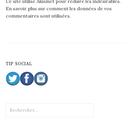
Ce site utilise Akismet pour réduire les indésirables.
En savoir plus sur comment les données de vos
commentaires sont utilisées
.
TIP SOCIAL
R
e
c
h