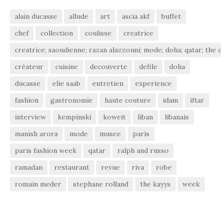
alain ducasse
allude
art
ascia akf
buffet
chef
collection
coulisse
creatrice
creatrice; saoudienne; razan alazzouni; mode; doha; qatar; the c
créateur
cuisine
decouverte
defile
doha
ducasse
elie saab
entretien
experience
fashion
gastronomie
haute couture
idam
iftar
interview
kempinski
koweit
liban
libanais
manish arora
mode
musee
paris
paris fashion week
qatar
ralph and russo
ramadan
restaurant
revue
riva
robe
romain meder
stephane rolland
the kayys
week