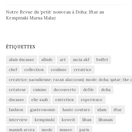
Notre Revue du ‘petit’ nouveau à Doha: Iftar au
Kempinski Marsa Malaz
ÉTIQUETTES
alain ducasse
allude
art
ascia akf
buffet
chef
collection
coulisse
creatrice
creatrice; saoudienne; razan alazzouni; mode; doha; qatar; the c
créateur
cuisine
decouverte
defile
doha
ducasse
elie saab
entretien
experience
fashion
gastronomie
haute couture
idam
iftar
interview
kempinski
koweit
liban
libanais
manish arora
mode
musee
paris