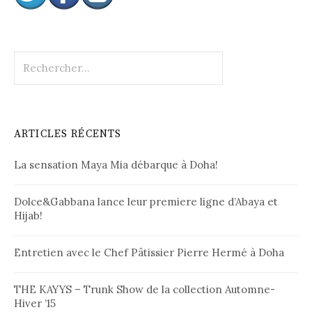
R
e
c
h
e
ARTICLES RÉCENTS
r
c
La sensation Maya Mia débarque à Doha!
h
e
r
Dolce&Gabbana lance leur premiere ligne d’Abaya et
Hijab!
:
Entretien avec le Chef Pâtissier Pierre Hermé à Doha
THE KAYYS – Trunk Show de la collection Automne-
Hiver ’15